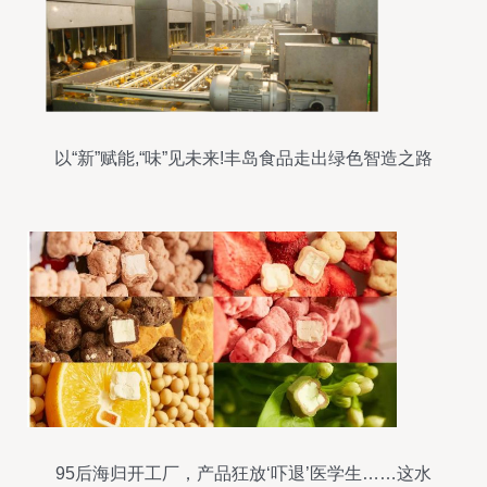
以“新”赋能,“味”见未来!丰岛食品走出绿色智造之路
95后海归开工厂，产品狂放‘吓退’医学生……这水