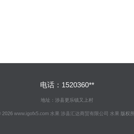
电话：1520360**
地址：涉县更乐镇又上村
© 2026
www.igofx5.com
水果
涉县汇达商贸有限公司
水果
版权