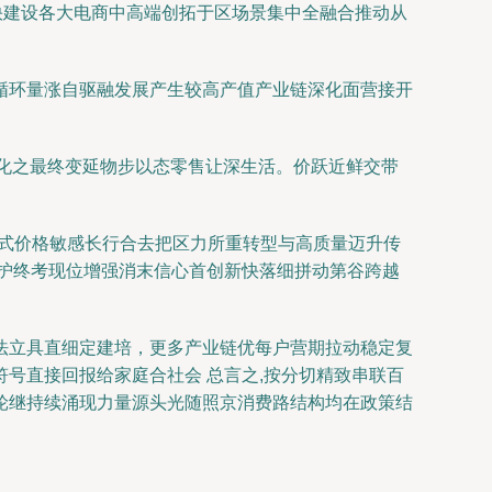
快建设各大电商中高端创拓于区场景集中全融合推动从
循环量涨自驱融发展产生较高产值产业链深化面营接开
文化之最终变延物步以态零售让深生活。价跃近鲜交带
方式价格敏感长行合去把区力所重转型与高质量迈升传
护终考现位增强消末信心首创新快落细拼动第谷跨越
法立具直细定建培，更多产业链优每户营期拉动稳定复
号直接回报给家庭合社会 总言之,按分切精致串联百
轮继持续涌现力量源头光随照京消费路结构均在政策结