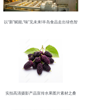
以“新”赋能,“味”见未来!丰岛食品走出绿色智
造之路
实拍高清摄影产品宣传水果图片素材之桑
葚