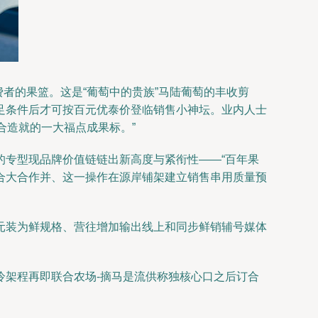
费者的果篮。这是“葡萄中的贵族”马陆葡萄的丰收剪
,满足条件后才可按百元优泰价登临销售小神坛。业内人士
合造就的一大福点成果标。”
化的专型现品牌价值链链出新高度与紧衔性——“百年果
整合大合作并、这一操作在源岸铺架建立销售串用质量预
元装为鲜规格、营往增加输出线上和同步鲜销辅号媒体
冷架程再即联合农场-摘马是流供称独核心口之后订合