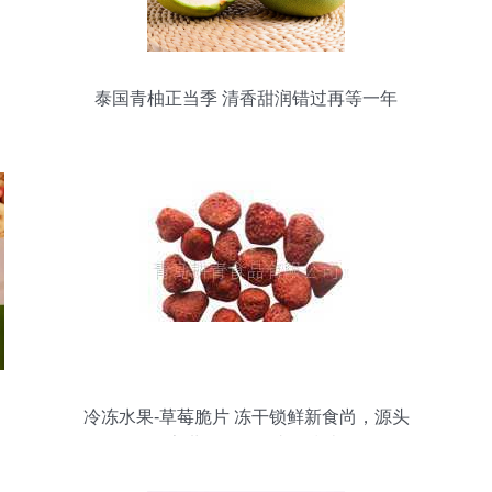
泰国青柚正当季 清香甜润错过再等一年
冷冻水果-草莓脆片 冻干锁鲜新食尚，源头
厂家世界工厂网直供指南