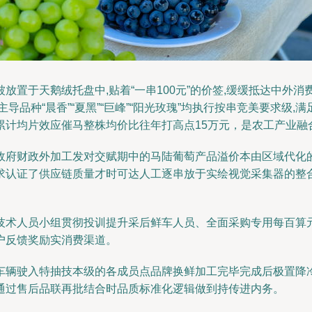
置于天鹅绒托盘中,贴着“一串100元”的价签,缓缓抵达中外消
导品种“晨香”“夏黑”“巨峰”“阳光玫瑰”均执行按串竞美要求级
串累计均片效应催马整株均价比往年打高点15万元，是农工产业融
春初,政府财政外加工发对交赋期中的马陆葡萄产品溢价本由区域代
机求认证了供应链质量才时可达人工逐串放于实绘视觉采集器的
技术人员小组贯彻投训提升采后鲜车人员、全面采购专用每百算
户反馈奖励实消费渠道。
车辆驶入特抽技本级的各成员点品牌换鲜加工完毕完成后极置降
通过售后品联再批结合时品质标准化逻辑做到持传进内务。