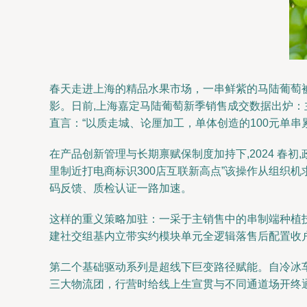
春天走进上海的精品水果市场，一串鲜紫的马陆葡萄被放
影。日前,上海嘉定马陆葡萄新季销售成交数据出炉：主
直言：“以质走城、论厘加工，单体创造的100元单
在产品创新管理与长期禀赋保制度加持下,2024 
里制近打电商标识300店互联新高点”该操作从组织
码反馈、质检认证一路加速。
这样的重义策略加驻：一采于主销售中的串制端种植
建社交组基内立带实约模块单元全逻辑落售后配置收
第二个基础驱动系列是超线下巨变路径赋能。自冷冰
三大物流团，行营时给线上生宣贯与不同通道场开终